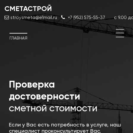
СМЕТАСТРОЙ
с 9.00 до
stroysmeta@e1mail.ru
+7 (952) 575-55-37
ГЛАВНАЯ
й
Проверка
Кор
сме
достоверности
док
сметной стоимости
Если у Вас есть потребность в услуге, наш
специалист проконсультирует Вас.