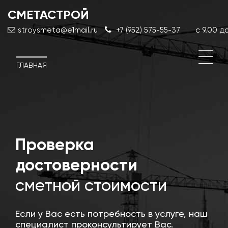
СМЕТАСТРОЙ
с 9.00 до
stroysmeta@e1mail.ru
+7 (952) 575-55-37
ГЛАВНАЯ
й
Проверка
Кор
сме
достоверности
док
сметной стоимости
Если у Вас есть потребность в услуге, наш
специалист проконсультирует Вас.