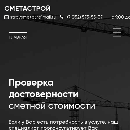
СМЕТАСТРОЙ
с 9.00 до
stroysmeta@e1mail.ru
+7 (952) 575-55-37
ГЛАВНАЯ
й
Проверка
Кор
сме
достоверности
док
сметной стоимости
Если у Вас есть потребность в услуге, наш
специалист проконсультирует Вас.