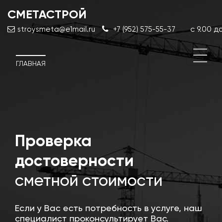
СМЕТАСТРОЙ
с 9.00 до
stroysmeta@e1mail.ru
+7 (952) 575-55-37
ГЛАВНАЯ
й
Проверка
Кор
сме
достоверности
док
сметной стоимости
Если у Вас есть потребность в услуге, наш
специалист проконсультирует Вас.